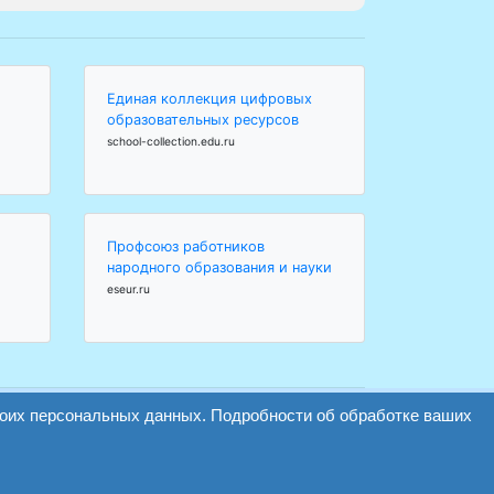
Единая коллекция цифровых
образовательных ресурсов
school-collection.edu.ru
Профсоюз работников
народного образования и науки
eseur.ru
воих персональных данных. Подробности об обработке ваших
Найти
Версия сайта для слабовидящих