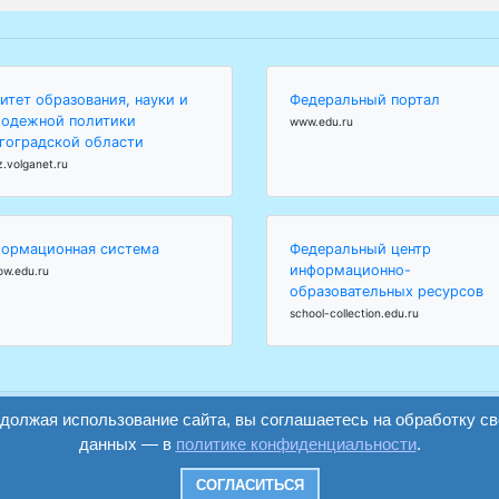
итет образования, науки и
Федеральный портал
одежной политики
www.edu.ru
гоградской области
z.volganet.ru
ормационная система
Федеральный центр
информационно-
ow.edu.ru
образовательных ресурсов
school-collection.edu.ru
одолжая использование сайта, вы соглашаетесь на обработку с
данных — в
политике конфиденциальности
.
вход
регистрация
СОГЛАСИТЬСЯ