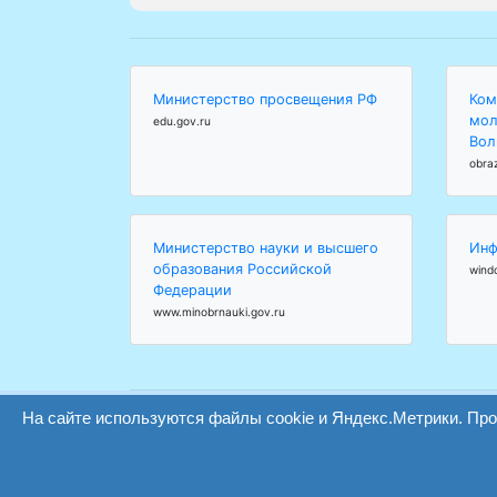
Министерство просвещения РФ
Ком
мол
edu.gov.ru
Вол
obra
Министерство науки и высшего
Инф
образования Российской
wind
Федерации
www.minobrnauki.gov.ru
На сайте используются файлы cookie и Яндекс.Метрики. Пр
ООО "Центр образования и консалтинга"
Волгоград 2008-2026
Сайт создан на конструкторе ОШКОЛЕ.РУ