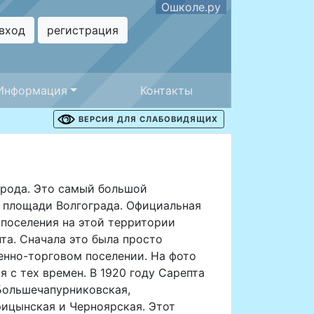
Ошколе.ру
вход
регистрация
Информация
Контакты
ВЕРСИЯ ДЛЯ СЛАБОВИДЯЩИХ
орода. Это самый большой
й площади Волгограда. Официальная
 поселения на этой территории
та. Сначала это была просто
енно-торговом поселении. На фото
 с тех времен. В 1920 году Сарепта
 Большечапурниковская,
рицынская и Черноярская. Этот