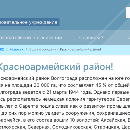
зовательное учреждение
азовательной организации
Сервисы
282
Новости
С днем рождения, Красноармейский район!
Красноармейский район!
асноармейский район Волгограда расположен на юге г
 на площади 23 000 га, что составляет 45 % от обще
гограда ведется с 21 марта 1944 года. Однако первые
есь располагалась немецкая колония гернгутеров Сареп
мь лет о Сарепте пошла слава как о развитом промышл
до сих пор можно увидеть сооружения, сохранившиеся
армейск, в его состав вошли 10 волостей: Аксайская,
тлоярская, Северная, Солодниковская, Старицкая, Ца