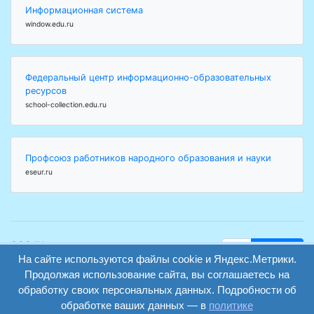
Информационная система
window.edu.ru
Федеральный центр информационно-образовательных
ресурсов
school-collection.edu.ru
Профсоюз работников народного образования и науки
eseur.ru
ООО "Центр
Найти
образования и
На сайте используются файлы cookie и Яндекс.Метрики.
вход
консалтинга"
Продолжая использование сайта, вы соглашаетесь на
Версия
Волгоград 2008-
обработку своих персональных данных. Подробности об
регистрация
сайта для
2026
обработке ваших данных — в
политике
слабовидящих