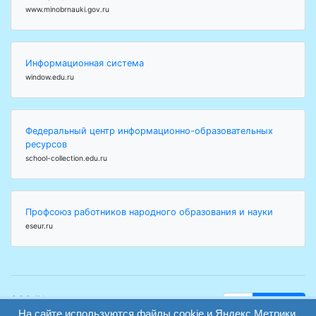
www.minobrnauki.gov.ru
Информационная система
window.edu.ru
Федеральный центр информационно-образовательных
ресурсов
school-collection.edu.ru
Профсоюз работников народного образования и науки
eseur.ru
ООО "Центр
Найти
образования и
На сайте используются файлы cookie и Яндекс.Метрики.